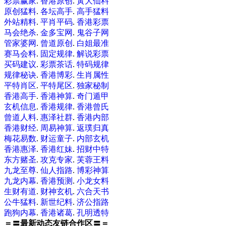
彩票赢家
.
香港原创
.
黃大仙料
原创猛料
.
各坛高手
.
高手猛料
外站精料
.
平肖平码
.
香港彩票
马会绝杀
.
金多宝网
.
鬼谷子网
管家婆网
.
曾道原创
.
白姐最准
赛马会料
.
固定规律
.
解说彩票
买码建议
.
彩票茶话
.
特码规律
规律秘诀
.
香港博彩
.
生肖属性
平特肖区
.
平特尾区
.
独家秘制
香港高手
.
香港神算
.
奇门遁甲
玄机信息
.
香港规律
.
香港曾氏
曾道人料
.
惠泽社群
.
香港内部
香港财经
.
周易神算
.
返璞归真
梅花易数
.
财运童子
.
内部玄机
香港惠泽
.
香港红妹
.
招财中特
东方赌圣
.
攻克专家
.
芙蓉王料
九龙至尊
.
仙人指路
.
博彩神算
九龙内幕
.
香港预测
.
小龙女料
生财有道
.
财神玄机
.
六合天书
公牛猛料
.
新世纪料
.
济公指路
跑狗内幕
.
香港诸葛
.
孔明透特
＝〓最新动态友链合作区〓＝